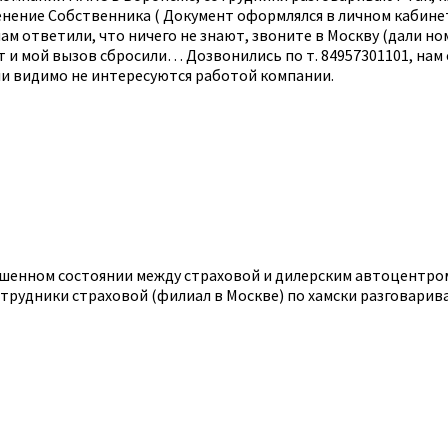
енение Собственника ( Документ оформлялся в личном кабине
ам ответили, что ничего не знают, звоните в Москву (дали но
т и мой вызов сбросили… Дозвонились по т. 84957301101, нам 
ли видимо не интересуются работой компании.
двешенном состоянии между страховой и дилерским автоцентр
отрудники страховой (филиал в Москве) по хамски разговарив