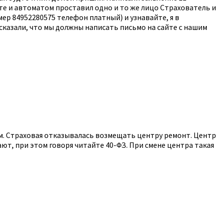
те и автоматом проставил одно и то же лицо Страхователь и
мер 84952280575 телефон платный) и узнавайте, я в
сказали, что мы должны написать письмо на сайте с нашим
ом. Страховая отказывалась возмещать центру ремонт. Центр
ают, при этом говоря читайте 40-ФЗ. При смене центра такая