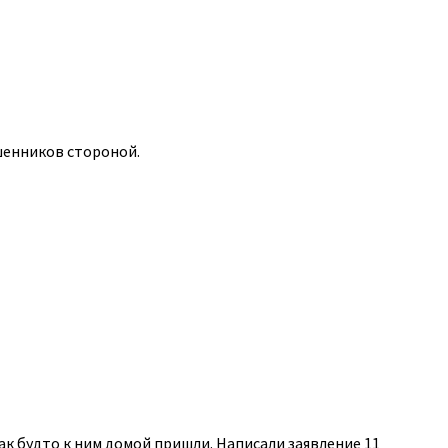
шенников стороной.
к будто к ним домой пришли. Написали заявление 11